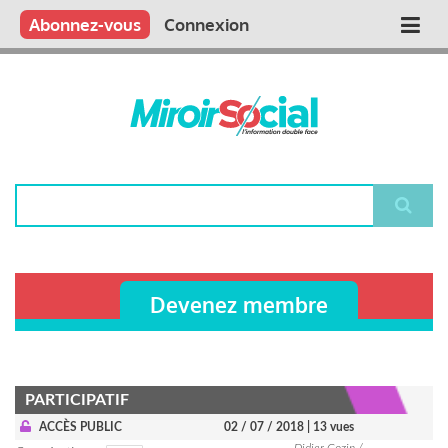
Aller
Qui sommes nous ?
Vous publiez
Nous publions
Contactez-nous
Abonnez-vous
Connexion
Main
au
contenu
navigation
principal
Rechercher
Devenez membre
PARTICIPATIF
ACCÈS PUBLIC
02 / 07 / 2018
| 13 vues
Didier Cozin /