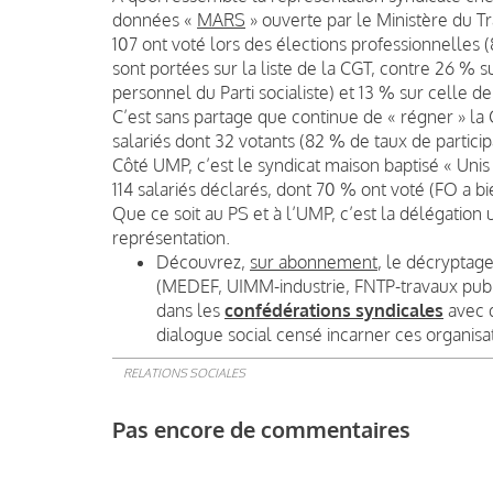
données «
MARS
» ouverte par le Ministère du Tr
107 ont voté lors des élections professionnelles 
sont portées sur la liste de la CGT, contre 26 % s
personnel du Parti socialiste) et 13 % sur celle d
C’est sans partage que continue de « régner » la 
salariés dont 32 votants (82 % de taux de particip
Côté UMP, c’est le syndicat maison baptisé « Unis
114 salariés déclarés, dont 70 % ont voté (FO a bi
Que ce soit au PS et à l’UMP, c’est la délégation 
représentation.
Découvrez,
sur abonnement
, le décryptage
(MEDEF, UIMM-industrie, FNTP-travaux publ
dans les
confédérations syndicales
avec d
dialogue social censé incarner ces organisa
RELATIONS SOCIALES
Pas encore de commentaires