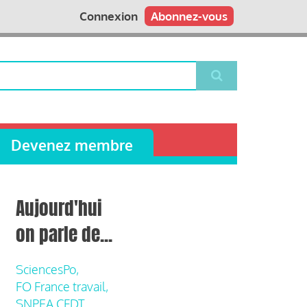
Connexion
Abonnez-vous
Devenez membre
Aujourd'hui
on parle de...
SciencesPo,
FO France travail,
SNPEA CFDT