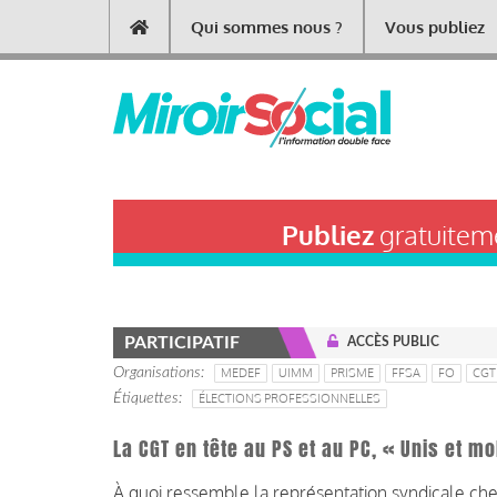
Aller
Qui sommes nous ?
Vous publiez
Main
au
contenu
navigation
principal
Publiez
gratuiteme
PARTICIPATIF
ACCÈS PUBLIC
Organisations
MEDEF
UIMM
PRISME
FFSA
FO
CGT
Étiquettes
ÉLECTIONS PROFESSIONNELLES
La CGT en tête au PS et au PC, « Unis et mo
À quoi ressemble la représentation syndicale che