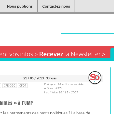
Nous publions
Contactez-nous
Rechercher
nt vos infos >
Recevez
la Newsletter >
21 / 05 / 2013
| 33 vues
Rodolphe Helderlé / Journaliste
CFE-CGC
CFDT
Articles : 4376
Inscrit(e) le 16 / 11 / 2007
bilités » à l’UMP
z les permanents des partis politiques ? La base de