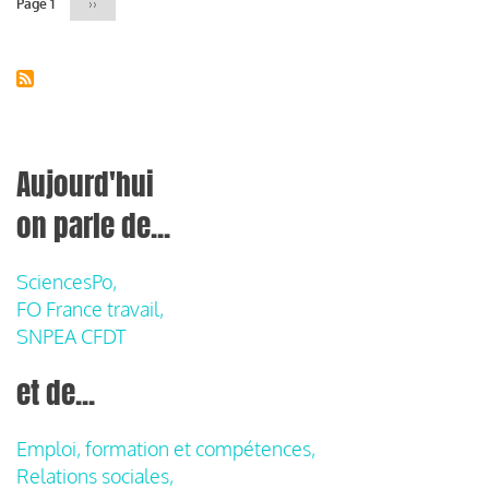
Page 1
Page
››
suivante
Aujourd'hui
on parle de...
SciencesPo,
FO France travail,
SNPEA CFDT
et de...
Emploi, formation et compétences,
Relations sociales,