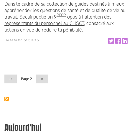
Dans le cadre de sa collection de guides destinés à mieux
appréhender les questions de santé et de qualité de vie au
ème
travail,
Secafi publie un 9
opus à l’attention des
représentants du personnel au CHSCT
, consacré aux
actions en vue de réduire la pénibilité.
RELATIONS SOCIALES
Pagination
Page
‹‹
Page 2
Page
››
précédente
suivante
Aujourd'hui