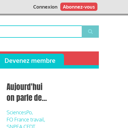
Connexion
Abonnez-vous
Devenez membre
Aujourd'hui
on parle de...
SciencesPo,
FO France travail,
SNPEA CFDT