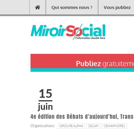
Aller
Qui sommes nous ?
Vous publiez
Main
au
contenu
navigation
principal
Publiez
gratuiteme
15
juin
4e édition des Débats d'aujourd'hui, Tra
Organisations
GROUPE ALPHA
SECAFI
SEMAPHORES