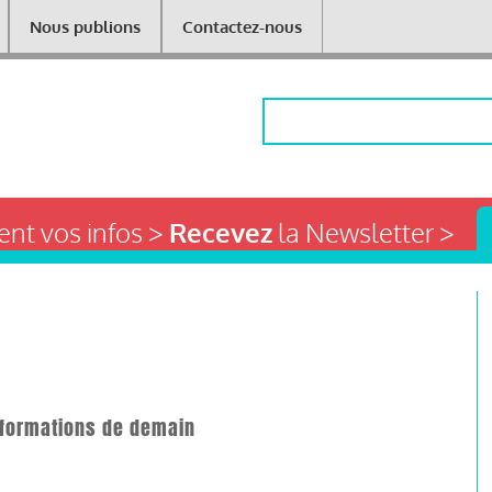
Nous publions
Contactez-nous
Rechercher
nt vos infos >
Recevez
la Newsletter >
nsformations de demain