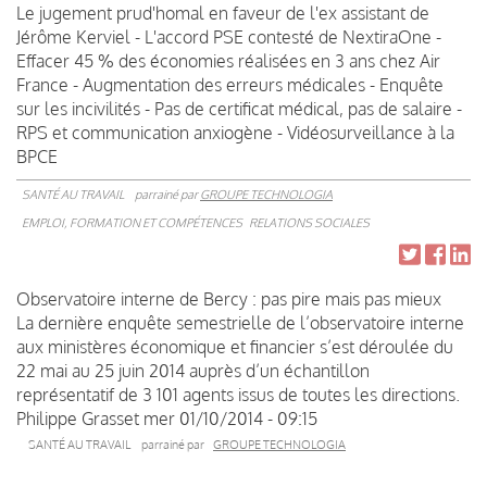
Le jugement prud'homal en faveur de l'ex assistant de
Jérôme Kerviel - L'accord PSE contesté de NextiraOne -
Effacer 45 % des économies réalisées en 3 ans chez Air
France - Augmentation des erreurs médicales - Enquête
sur les incivilités - Pas de certificat médical, pas de salaire -
RPS et communication anxiogène - Vidéosurveillance à la
BPCE
SANTÉ AU TRAVAIL
parrainé par
GROUPE TECHNOLOGIA
EMPLOI, FORMATION ET COMPÉTENCES
RELATIONS SOCIALES
Observatoire interne de Bercy : pas pire mais pas mieux
La dernière enquête semestrielle de l’observatoire interne
aux ministères économique et financier s’est déroulée du
22 mai au 25 juin 2014 auprès d’un échantillon
représentatif de 3 101 agents issus de toutes les directions.
Philippe Grasset
mer 01/10/2014 - 09:15
SANTÉ AU TRAVAIL
parrainé par
GROUPE TECHNOLOGIA