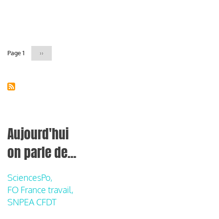
Pagination
Page 1
Page
››
suivante
Aujourd'hui
on parle de...
SciencesPo,
FO France travail,
SNPEA CFDT