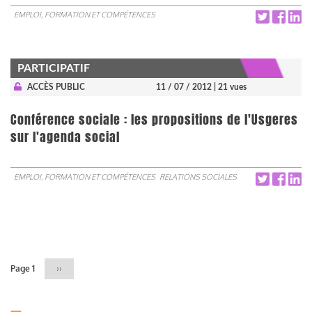
EMPLOI, FORMATION ET COMPÉTENCES
PARTICIPATIF
ACCÈS PUBLIC
11 / 07 / 2012
| 21 vues
Conférence sociale : les propositions de l'Usgeres
sur l'agenda social
EMPLOI, FORMATION ET COMPÉTENCES
RELATIONS SOCIALES
Pagination
Page 1
Page
››
suivante