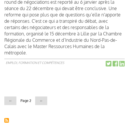
round de négociations est reporté au 6 janvier après la
séance du 22 décembre qui devait être conclusive. Une
reforme qui pose plus que de questions qu’elle n'apporte
de réponses. C'est ce qui a transpiré du débat, avec
certains des négociateurs et des responsables de la
formation, organisé le 15 décembre à Lille par la Chambre
Régionale du Commerce et d’Industrie du Nord-Pas-de-
Calais avec le Master Ressources Humaines de la
métropole.
EMPLOI, FORMATION ET COMPÉTENCES
Pagination
Page
‹‹
Page 2
Page
››
précédente
suivante