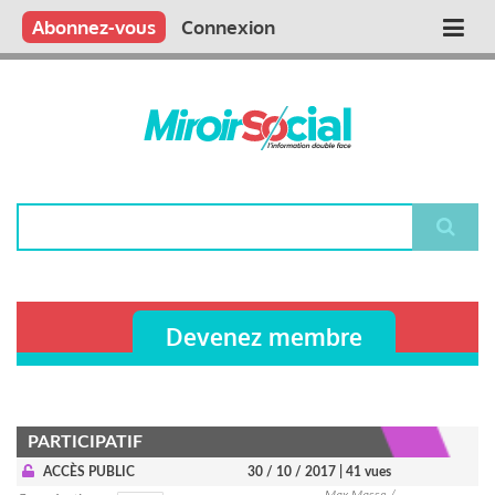
Aller
Qui sommes nous ?
Vous publiez
Nous publions
Contactez-nous
Abonnez-vous
Connexion
Main
au
contenu
navigation
principal
Rechercher
Devenez membre
PARTICIPATIF
ACCÈS PUBLIC
30 / 10 / 2017
| 41 vues
Max Masse /