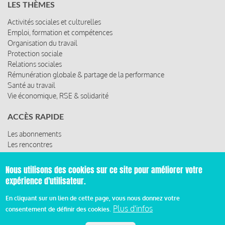
LES THÈMES
Activités sociales et culturelles
Emploi, formation et compétences
Organisation du travail
Protection sociale
Relations sociales
Rémunération globale & partage de la performance
Santé au travail
Vie économique, RSE & solidarité
ACCÈS RAPIDE
Nous utilisons des cookies sur ce site pour améliorer votre
expérience d'utilisateur.
Les abonnements
Les rencontres
En cliquant sur un lien de cette page, vous nous donnez votre
Les ressources
Plus d'infos
consentement de définir des cookies.