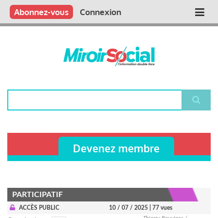
Aller
Qui sommes nous ?
Vous publiez
Nous publions
Contactez-nous
Abonnez-vous
Connexion
Main
au
contenu
navigation
principal
Rechercher
Devenez membre
PARTICIPATIF
ACCÈS PUBLIC
10 / 07 / 2025
| 77 vues
Thierry Bouvines /