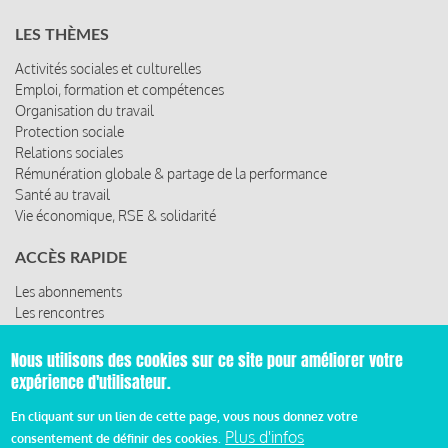
LES THÈMES
Activités sociales et culturelles
Emploi, formation et compétences
Organisation du travail
Protection sociale
Relations sociales
Rémunération globale & partage de la performance
Santé au travail
Vie économique, RSE & solidarité
ACCÈS RAPIDE
Les abonnements
Les rencontres
Les ressources
Nous utilisons des cookies sur ce site pour améliorer votre
expérience d'utilisateur.
© 2019 Miroir Social - Réalisé par
Cafffeine
En cliquant sur un lien de cette page, vous nous donnez votre
Plus d'infos
consentement de définir des cookies.