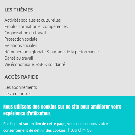
LES THÈMES
Activités sociales et culturelles
Emploi, formation et compétences
Organisation du travail
Protection sociale
Relations sociales
Rémunération globale & partage de la performance
Santé au travail
Vie économique, RSE & solidarité
ACCÈS RAPIDE
Les abonnements
Les rencontres
Les ressources
Nous utilisons des cookies sur ce site pour améliorer votre
expérience d'utilisateur.
En cliquant sur un lien de cette page, vous nous donnez votre
© 2019 Miroir Social - Réalisé par
Cafffeine
Plus d'infos
consentement de définir des cookies.