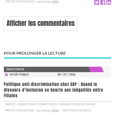
PROTECTION SOCIALE
parrainé par
MNH
Afficher les commentaires
POUR PROLONGER LA LECTURE
PARTICIPATIF
ACCÈS PUBLIC
30 / 07 / 2026
Politique anti-discrimination chez SAP : Quand le
discours d’inclusion se heurte aux inégalités entre
Filiales
EMPLOI, FORMATION ET COMPÉTENCES
ORGANISATION DU TRAVAIL
PROTECTION SOCIALE
parrainé par
MNH
RELATIONS SOCIALES