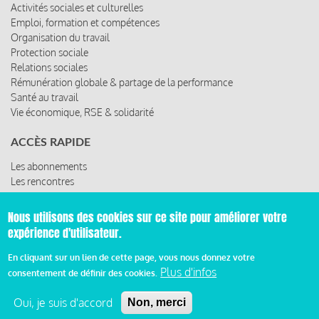
Emploi, formation et compétences
Organisation du travail
Protection sociale
Relations sociales
Rémunération globale & partage de la performance
Santé au travail
Vie économique, RSE & solidarité
ACCÈS RAPIDE
Les abonnements
Les rencontres
Les ressources
Nous utilisons des cookies sur ce site pour améliorer votre
expérience d'utilisateur.
© 2019 Miroir Social - Réalisé par
Cafffeine
En cliquant sur un lien de cette page, vous nous donnez votre
Plus d'infos
consentement de définir des cookies.
Mentions légales et condition générale d’utilisation et
Pied
d’abonnement
Oui, je suis d'accord
Non, merci