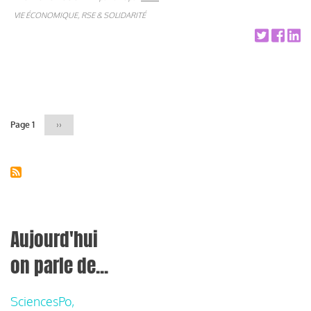
VIE ÉCONOMIQUE, RSE & SOLIDARITÉ
Pagination
Page 1
Page
››
suivante
Aujourd'hui
on parle de...
SciencesPo,