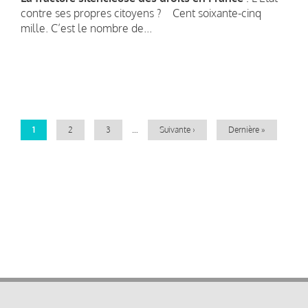
contre ses propres citoyens ? Cent soixante-cinq
mille. C’est le nombre de...
Pagination
Page
1
Page
2
Page
3
…
Page
Suivante ›
Dernière
Dernière »
courante
suivante
page