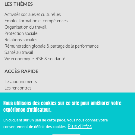
LES THÈMES
Activités sociales et culturelles
Emploi, formation et compétences
Organisation du travail
Protection sociale
Relations sociales
Rémunération globale & partage de la performance
Santé au travail
Vie économique, RSE & solidarité
ACCÈS RAPIDE
Les abonnements
Les rencontres
Les ressources
Nous utilisons des cookies sur ce site pour améliorer votre
expérience d'utilisateur.
© 2019 Miroir Social - Réalisé par
Cafffeine
En cliquant sur un lien de cette page, vous nous donnez votre
Plus d'infos
consentement de définir des cookies.
Mentions légales et condition générale d’utilisation et