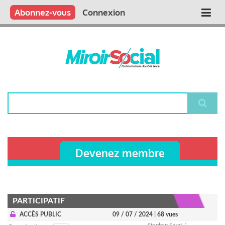
Aller
Qui sommes nous ?
Vous publiez
Nous publions
Contactez-nous
Abonnez-vous
Connexion
Main
au
contenu
navigation
principal
Rechercher
Devenez membre
PARTICIPATIF
ACCÈS PUBLIC
09 / 07 / 2024
| 68 vues
Stephen Soret /