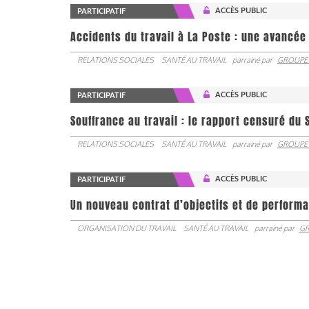
ACCÈS PUBLIC
PARTICIPATIF
Accidents du travail à La Poste : une avancé
RELATIONS SOCIALES
SANTÉ AU TRAVAIL
parrainé par
GROUPE
ACCÈS PUBLIC
PARTICIPATIF
Souffrance au travail : le rapport censuré du 
RELATIONS SOCIALES
SANTÉ AU TRAVAIL
parrainé par
GROUPE
ACCÈS PUBLIC
PARTICIPATIF
Un nouveau contrat d’objectifs et de performa
ORGANISATION DU TRAVAIL
SANTÉ AU TRAVAIL
parrainé par
GR