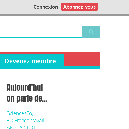
Connexion
Abonnez-vous
Devenez membre
Aujourd'hui
on parle de...
SciencesPo,
FO France travail,
SNPEA CFDT