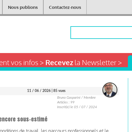
Nous publions
Contactez-nous
Rechercher
nt vos infos >
Recevez
la Newsletter >
11 / 06 / 2026
| 85 vues
Bruno Gasparini / Membre
Articles : 99
Inscrit(e) le 05 / 07 / 2024
 encore sous-estimé
ditions de travail, les parcours professionnels et le