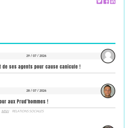
29 / 07 / 2026
it de ses agents pour cause canicule !
28 / 07 / 2026
jour aux Prud’hommes !
MNH
RELATIONS SOCIALES