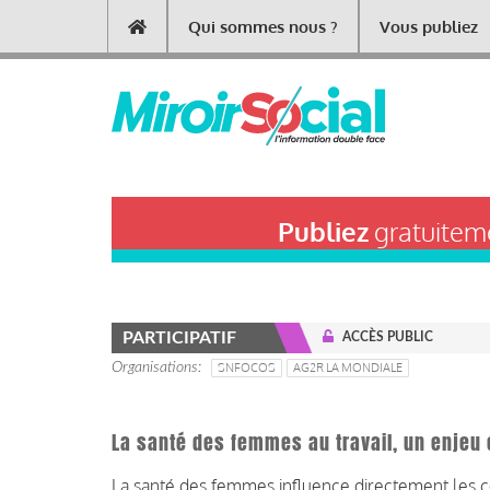
Aller
Qui sommes nous ?
Vous publiez
Main
au
contenu
navigation
principal
Publiez
gratuiteme
PARTICIPATIF
ACCÈS PUBLIC
Organisations
SNFOCOS
AG2R LA MONDIALE
La santé des femmes au travail, un enjeu
La santé des femmes influence directement les con