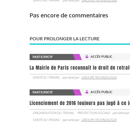
SANTÉ AU TRAVAIL
parrainé par
GROUPE TECHNOLOGIA
Pas encore de commentaires
POUR PROLONGER LA LECTURE
ACCÈS PUBLIC
PARTICIPATIF
La Mairie de Paris reconnait le droit de retra
SANTÉ AU TRAVAIL
parrainé par
GROUPE TECHNOLOGIA
ACCÈS PUBLIC
PARTICIPATIF
Licenciement de 2016 toujours pas jugé à ce 
ORGANISATION DU TRAVAIL
PROTECTION SOCIALE
parrainé par
SANTÉ AU TRAVAIL
parrainé par
GROUPE TECHNOLOGIA