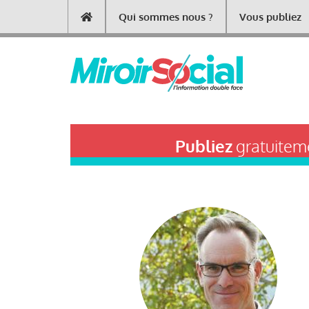
Aller
Qui sommes nous ?
Vous publiez
Main
au
contenu
navigation
principal
Publiez
gratuiteme