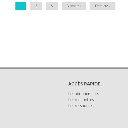
Page
1
Page
2
Page
3
Page
Suivante ›
Dernière
Dernière »
courante
suivante
page
ACCÈS RAPIDE
Les abonnements
Les rencontres
Les ressources