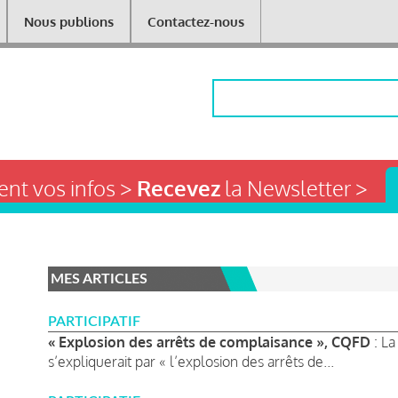
Nous publions
Contactez-nous
Rechercher
nt vos infos >
Recevez
la Newsletter >
MES ARTICLES
PARTICIPATIF
« Explosion des arrêts de complaisance », CQFD
: La
s’expliquerait par « l’explosion des arrêts de...