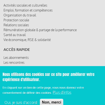
Activités sociales et culturelles
Emploi, formation et compétences
Organisation du travail
Protection sociale
Relations sociales
Rémunération globale & partage de la performance
Santé au travail
Vie économique, RSE & solidarité
ACCÈS RAPIDE
Les abonnements
Les rencontres
Les ressources
Nous utilisons des cookies sur ce site pour améliorer votre
expérience d'utilisateur.
© 2019 Miroir Social - Réalisé par
Cafffeine
En cliquant sur un lien de cette page, vous nous donnez votre
Plus d'infos
consentement de définir des cookies.
Mentions légales et condition générale d’utilisation et
Pied
d’abonnement
Oui, je suis d'accord
Non, merci