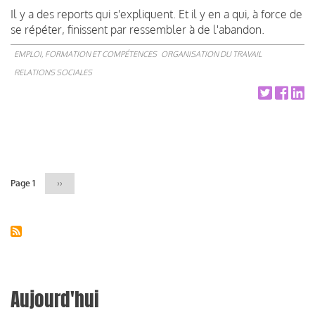
Il y a des reports qui s'expliquent. Et il y en a qui, à force de
se répéter, finissent par ressembler à de l'abandon.
EMPLOI, FORMATION ET COMPÉTENCES
ORGANISATION DU TRAVAIL
RELATIONS SOCIALES
Pagination
Page 1
Page
››
suivante
Aujourd'hui