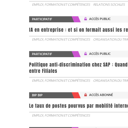
EMPLOI, FORMATION ET COMPÉTENCES
RELATIONS SOCIALES
ACCÈS PUBLIC
PARTICIPATIF
IA en entreprise : et si on formait aussi les 
EMPLOI, FORMATION ET COMPÉTENCES
ORGANISATION DU TRA
ACCÈS PUBLIC
PARTICIPATIF
Politique anti-discrimination chez SAP : Quand
entre Filiales
EMPLOI, FORMATION ET COMPÉTENCES
ORGANISATION DU TRA
ACCÈS ABONNÉ
BIP BIP
Le taux de postes pourvus par mobilité interne 
EMPLOI, FORMATION ET COMPÉTENCES