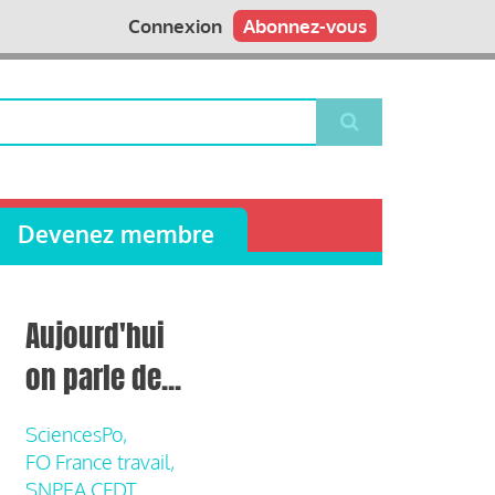
Connexion
Abonnez-vous
Devenez membre
Aujourd'hui
on parle de...
SciencesPo,
FO France travail,
SNPEA CFDT