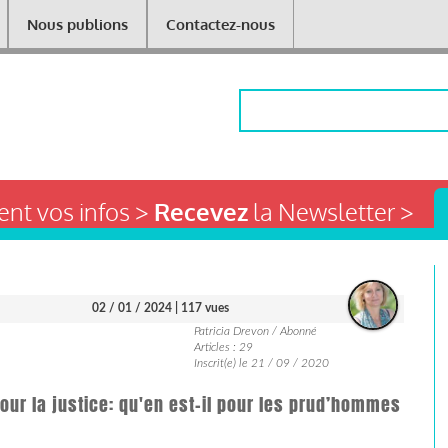
Nous publions
Contactez-nous
Rechercher
nt vos infos >
Recevez
la Newsletter >
02 / 01 / 2024
| 117 vues
Patricia Drevon / Abonné
Articles : 29
Inscrit(e) le 21 / 09 / 2020
our la justice: qu'en est-il pour les prud’hommes