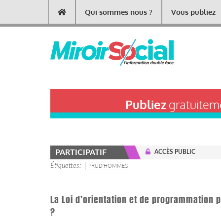
Aller
Qui sommes nous ?
Vous publiez
Main
au
contenu
navigation
principal
Publiez
gratuiteme
PARTICIPATIF
ACCÈS PUBLIC
Étiquettes
PRUD'HOMMES
La Loi d’orientation et de programmation p
?