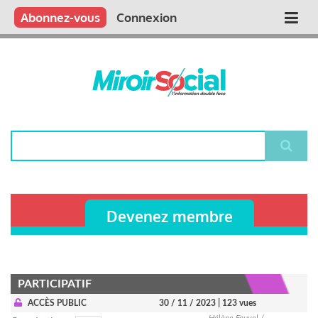
Aller
Qui sommes nous ?
Vous publiez
Nous publions
Contactez-nous
Abonnez-vous
Connexion
Main
au
contenu
navigation
principal
Rechercher
Devenez membre
PARTICIPATIF
ACCÈS PUBLIC
30 / 11 / 2023
| 123 vues
Hélène Fauvel /