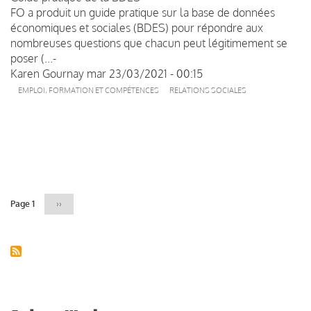
FO a produit un guide pratique sur la base de données
économiques et sociales (BDES) pour répondre aux
nombreuses questions que chacun peut légitimement se
poser (...-
Karen Gournay
mar 23/03/2021 - 00:15
EMPLOI, FORMATION ET COMPÉTENCES
RELATIONS SOCIALES
Pagination
Page 1
Page
››
suivante