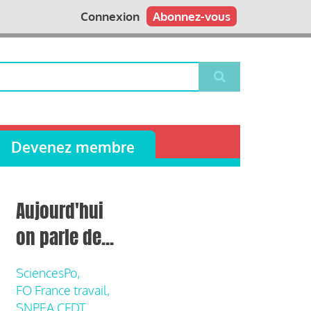
Connexion
Abonnez-vous
Devenez membre
Aujourd'hui
on parle de...
SciencesPo,
FO France travail,
SNPEA CFDT