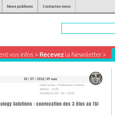
Nous publions
Contactez-nous
Rechercher
nt vos infos >
Recevez
la Newsletter >
18 / 07 / 2016
| 49 vues
robin carcan / Modérateur Contenu
Articles : 1128
Inscrit(e) le 08 / 04 / 2010
ology Solutions : convocation des 3 élus au TGI