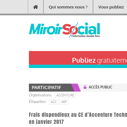
Aller
Qui sommes nous ?
Vous publiez
Main
au
contenu
navigation
principal
Publiez
gratuiteme
PARTICIPATIF
ACCÈS PUBLIC
Organisations
ACCENTURE
Étiquettes
ASC
AEP
Frais dispendieux au CE d’Accenture Techn
en janvier 2017