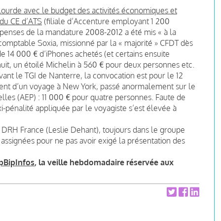
lourde avec le budget des activités économiques et
 du CE d’ATS
(filiale d’Accenture employant 1 200
 dépenses de la mandature 2008-2012 a été mis « à la
-comptable Soxia, missionné par la « majorité » CFDT dès
e 14 000 € d’iPhones achetés (et certains ensuite
uit, un étoilé Michelin à 560 € pour deux personnes etc.
vant le TGI de Nanterre, la convocation est pour le 12
ent d’un voyage à New York, passé anormalement sur le
lles (AEP) : 11 000 € pour quatre personnes. Faute de
i-pénalité appliquée par le voyagiste s’est élevée à
 DRH France (Leslie Dehant), toujours dans le groupe
assignées pour ne pas avoir exigé la présentation des
pBipInfos
, la veille hebdomadaire réservée aux