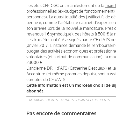
Les élus CFE-CGC ont manifestement eu la
main 
professionnelles (ex-budget de fonctionnement)
personnes). La quasi-totalité des justificatifs de
benne », comme l’a établi le cabinet d’expertise
son arrivée lors de la nouvelle mandature. Près d
revendus 1 € symbolique), des hôtels à 500 € la n
Les trois élus ont été assignés par le CE d’ATS de
janvier 2017. L’instance demande le remboursem
budget des activités économiques et professionne
volontaires (et surtout de communication), la max
23000 €.
L’ancienne DRH d’ATS (Catherine Desclaux) et la
Accenture (et même promues depuis), sont aussi 
comptes du CE d’ATS.
Cette information est un morceau choisi de
Bi
abonnés.
RELATIONS SOCIALES
ACTIVITÉS SOCIALES ET CULTURELLES
Pas encore de commentaires