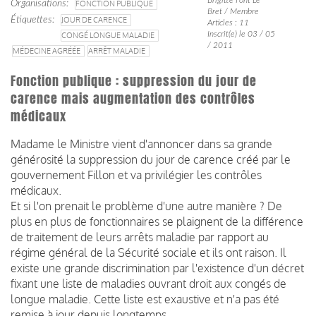
Organisations
FONCTION PUBLIQUE
Bret / Membre
Étiquettes
JOUR DE CARENCE
Articles : 11
Inscrit(e) le 03 / 05
CONGÉ LONGUE MALADIE
/ 2011
MÉDECINE AGRÉÉE
ARRÊT MALADIE
Fonction publique : suppression du jour de
carence mais augmentation des contrôles
médicaux
Madame le Ministre vient d'annoncer dans sa grande
générosité la suppression du jour de carence créé par le
gouvernement Fillon et va privilégier les contrôles
médicaux.
Et si l'on prenait le problème d'une autre manière ? De
plus en plus de fonctionnaires se plaignent de la différence
de traitement de leurs arrêts maladie par rapport au
régime général de la Sécurité sociale et ils ont raison. Il
existe une grande discrimination par l'existence d'un décret
fixant une liste de maladies ouvrant droit aux congés de
longue maladie. Cette liste est exaustive et n'a pas été
remise à jour depuis longtemps.