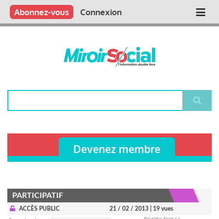
Aller
Qui sommes nous ?
Vous publiez
Nous publions
Contactez-nous
Abonnez-vous
Connexion
Main
au
contenu
navigation
principal
Rechercher
Devenez membre
PARTICIPATIF
ACCÈS PUBLIC
21 / 02 / 2013
| 19 vues
Brigitte Font Le