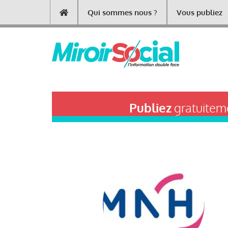
Aller
Qui sommes nous ?
Vous publiez
Main
au
contenu
navigation
principal
Publiez
gratuiteme