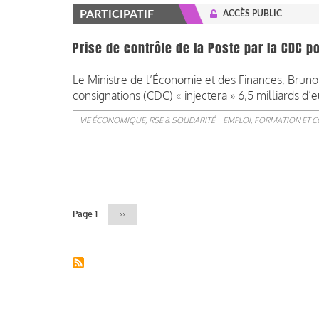
PARTICIPATIF
ACCÈS PUBLIC
Prise de contrôle de la Poste par la CDC p
Le Ministre de l’Économie et des Finances, Bruno
consignations (CDC) « injectera » 6,5 milliards d’
VIE ÉCONOMIQUE, RSE & SOLIDARITÉ
EMPLOI, FORMATION ET 
Pagination
Page 1
Page
››
suivante