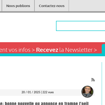
Nous publions
Contactez-nous
Rechercher
nt vos infos >
Recevez
la Newsletter >
20 / 01 / 2025
| 222 vues
e: bonne nouvelle ou annonce en trompe l'oeil