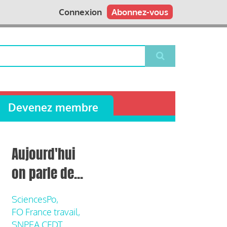
Connexion
Abonnez-vous
Devenez membre
Aujourd'hui
on parle de...
SciencesPo,
FO France travail,
SNPEA CFDT