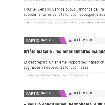
Pour le Sens du Service public l'annonce de Fran
supplémentaires dans la fonction publique relève
RELATIONS SOCIALES
SANTÉ AU TRAVAIL
parrainé par
GROUPE
PARTICIPATIF
ACCÈS PUBLIC
Arrêts maladie : les fonctionnaires malade
Et c'est reparti, un énième rapport des inspections
stigmatise à nouveau les fonctionnaires.
ORGANISATION DU TRAVAIL
RELATIONS SOCIALES
PARTICIPATIF
ACCÈS PUBLIC
« Pour la construction, permanente, d’un