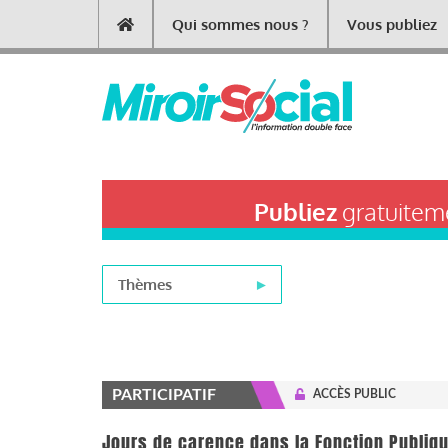
Aller
Qui sommes nous ?
Vous publiez
Main
au
contenu
navigation
principal
Publiez
gratuiteme
Thèmes
PARTICIPATIF
ACCÈS PUBLIC
Jours de carence dans la Fonction Publiqu