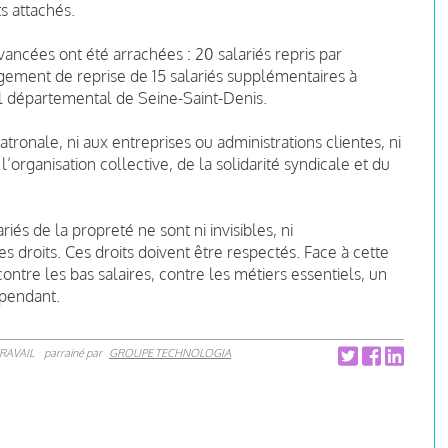
ts attachés.
vancées ont été arrachées : 20 salariés repris par
agement de reprise de 15 salariés supplémentaires à
il départemental de Seine-Saint-Denis.
atronale, ni aux entreprises ou administrations clientes, ni
l’organisation collective, de la solidarité syndicale et du
riés de la propreté ne sont ni invisibles, ni
es droits. Ces droits doivent être respectés. Face à cette
ntre les bas salaires, contre les métiers essentiels, un
épendant.
RAVAIL
parrainé par
GROUPE TECHNOLOGIA