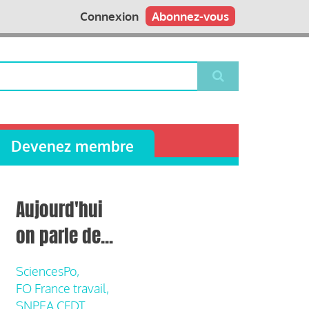
Connexion
Abonnez-vous
Devenez membre
Aujourd'hui
on parle de...
SciencesPo,
FO France travail,
SNPEA CFDT