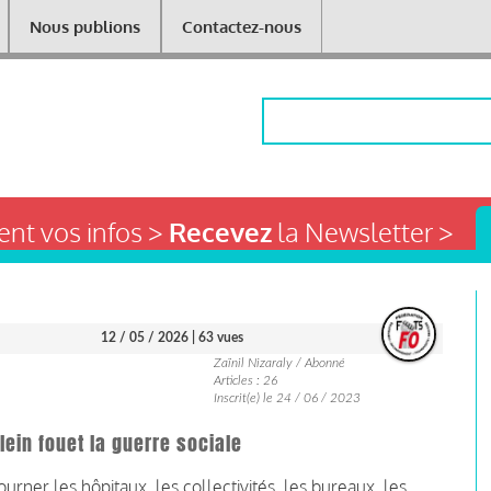
Nous publions
Contactez-nous
Rechercher
nt vos infos >
Recevez
la Newsletter >
12 / 05 / 2026
| 63 vues
Zaïnil Nizaraly / Abonné
Articles : 26
Inscrit(e) le 24 / 06 / 2023
lein fouet la guerre sociale
ourner les hôpitaux, les collectivités, les bureaux, les