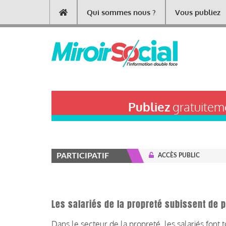
Aller
Qui sommes nous ?
Vous publiez
Main
au
contenu
navigation
principal
Publiez
gratuiteme
PARTICIPATIF
ACCÈS PUBLIC
Les salariés de la propreté subissent de p
Dans le secteur de la propreté, les salariés font t