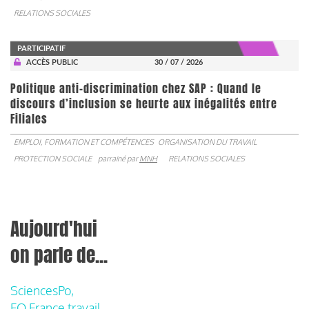
RELATIONS SOCIALES
PARTICIPATIF
ACCÈS PUBLIC
30 / 07 / 2026
Politique anti-discrimination chez SAP : Quand le
discours d’inclusion se heurte aux inégalités entre
Filiales
EMPLOI, FORMATION ET COMPÉTENCES
ORGANISATION DU TRAVAIL
PROTECTION SOCIALE
parrainé par
MNH
RELATIONS SOCIALES
Aujourd'hui
on parle de...
SciencesPo,
FO France travail,