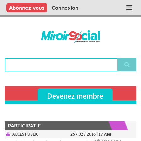
Aller
Qui sommes nous ?
Vous publiez
Nous publions
Contactez-nous
Abonnez-vous
Connexion
Main
au
contenu
navigation
principal
Rechercher
Devenez membre
PARTICIPATIF
ACCÈS PUBLIC
26 / 02 / 2016
| 17 vues
Rodolphe Helderlé