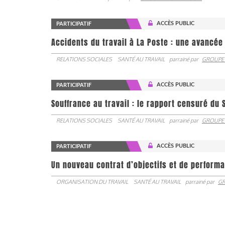
ACCÈS PUBLIC
PARTICIPATIF
Accidents du travail à La Poste : une avancé
RELATIONS SOCIALES
SANTÉ AU TRAVAIL
parrainé par
GROUPE
ACCÈS PUBLIC
PARTICIPATIF
Souffrance au travail : le rapport censuré du 
RELATIONS SOCIALES
SANTÉ AU TRAVAIL
parrainé par
GROUPE
ACCÈS PUBLIC
PARTICIPATIF
Un nouveau contrat d’objectifs et de performa
ORGANISATION DU TRAVAIL
SANTÉ AU TRAVAIL
parrainé par
GR