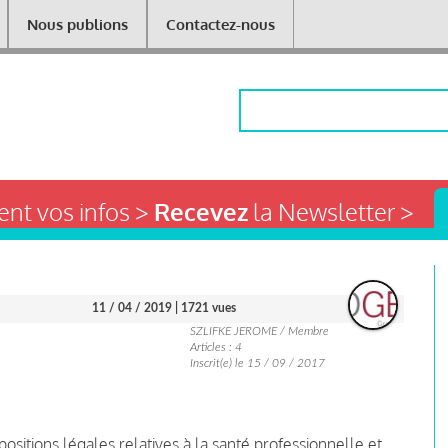
Nous publions
Contactez-nous
Rechercher
nt vos infos >
Recevez
la Newsletter >
11 / 04 / 2019
| 1721 vues
SZLIFKE JEROME / Membre
Articles : 4
Inscrit(e) le 15 / 09 / 2017
ositions légales relatives à la santé professionnelle et,