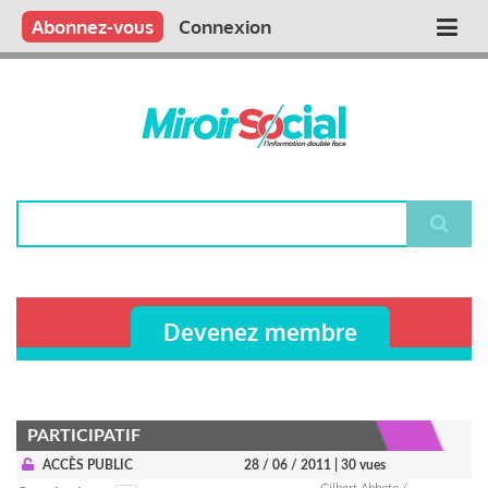
Aller
Qui sommes nous ?
Vous publiez
Nous publions
Contactez-nous
Abonnez-vous
Connexion
Main
au
contenu
navigation
principal
Rechercher
Devenez membre
PARTICIPATIF
ACCÈS PUBLIC
28 / 06 / 2011
| 30 vues
Gilbert Abbate /