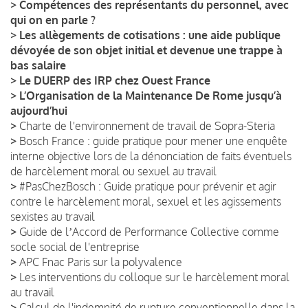
>
Compétences des représentants du personnel, avec
qui on en parle ?
>
Les allègements de cotisations : une aide publique
dévoyée de son objet initial et devenue une trappe à
bas salaire
>
Le DUERP des IRP chez Ouest France
>
L’Organisation de la Maintenance De Rome jusqu’à
aujourd’hui
>
Charte de l'environnement de travail de Sopra-Steria
>
Bosch France : guide pratique pour mener une enquête
interne objective lors de la dénonciation de faits éventuels
de harcèlement moral ou sexuel au travail
>
#PasChezBosch : Guide pratique pour prévenir et agir
contre le harcèlement moral, sexuel et les agissements
sexistes au travail
>
Guide de lʼAccord de Performance Collective comme
socle social de l'entreprise
>
APC Fnac Paris sur la polyvalence
>
Les interventions du colloque sur le harcèlement moral
au travail
>
Calcul de l'indemnité de rupture conventionnelle dans la