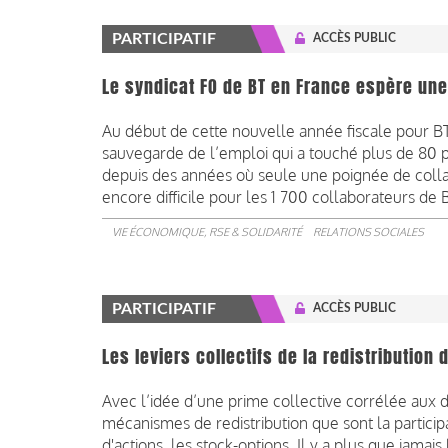
PARTICIPATIF
ACCÈS PUBLIC
Le syndicat FO de BT en France espère une
Au début de cette nouvelle année fiscale pour BT, 
sauvegarde de l’emploi qui a touché plus de 80 p
depuis des années où seule une poignée de coll
encore difficile pour les 1 700 collaborateurs de 
VIE ÉCONOMIQUE, RSE & SOLIDARITÉ
RELATIONS SOCIALES
PARTICIPATIF
ACCÈS PUBLIC
Les leviers collectifs de la redistribution
Avec l’idée d’une prime collective corrélée aux 
mécanismes de redistribution que sont la participat
d'actions, les stock-options. Il y a plus que jamai