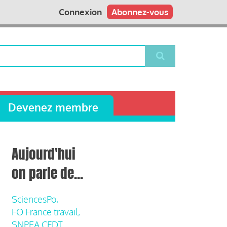
Connexion
Abonnez-vous
Devenez membre
Aujourd'hui
on parle de...
SciencesPo,
FO France travail,
SNPEA CFDT