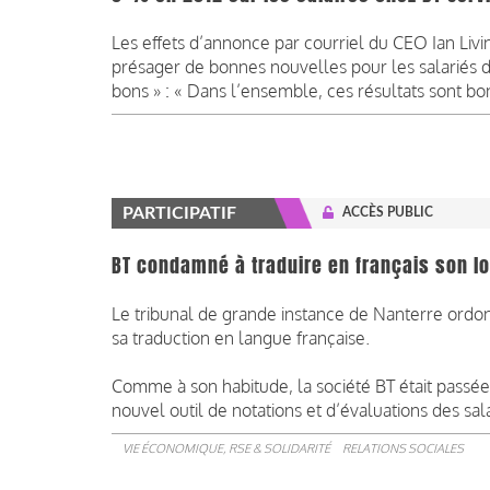
­Les effets d’annonce par courriel du CEO Ian Livi
présager de bonnes nouvelles pour les salariés de
bons » : « Dans l’ensemble, ces résultats sont bo
PARTICIPATIF
ACCÈS PUBLIC
BT condamné à traduire en français son l
Le tribunal de grande instance de Nanterre ordon
sa traduction en langue française.
Comme à son habitude, la société BT était passée
nouvel outil de notations et d’évaluations des sala
VIE ÉCONOMIQUE, RSE & SOLIDARITÉ
RELATIONS SOCIALES