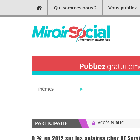
Aller
Qui sommes nous ?
Vous publiez
Main
au
contenu
navigation
principal
Publiez
gratuiteme
Thèmes
PARTICIPATIF
ACCÈS PUBLIC
0 % en 2012 sur les salaires chez BT Servi