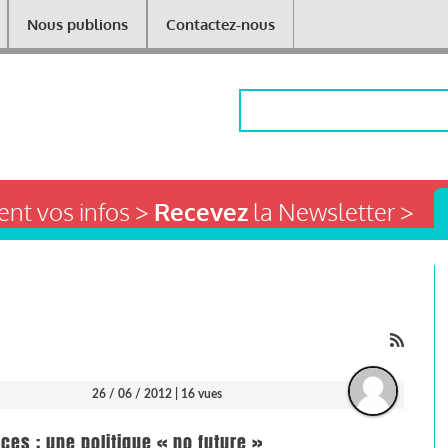
Nous publions
Contactez-nous
Rechercher
nt vos infos >
Recevez
la Newsletter >
26 / 06 / 2012
| 16 vues
ces : une politique « no future »