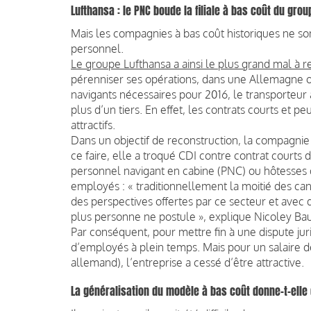
Lufthansa : le PNC boude la filiale à bas coût du grou
Mais les compagnies à bas coût historiques ne sont
personnel.
Le groupe Lufthansa a ainsi le plus grand mal à r
pérenniser ses opérations, dans une Allemagne o
navigants nécessaires pour 2016, le transporteur 
plus d’un tiers. En effet, les contrats courts et 
attractifs.
Dans un objectif de reconstruction, la compagni
ce faire, elle a troqué CDI contre contrat courts
personnel navigant en cabine (PNC) ou hôtesses de
employés : « traditionnellement la moitié des can
des perspectives offertes par ce secteur et avec d
plus personne ne postule », explique Nicoley Ba
Par conséquent, pour mettre fin à une dispute jur
d’employés à plein temps. Mais pour un salaire d
allemand), l’entreprise a cessé d’être attractive.
La généralisation du modèle à bas coût donne-t-elle 