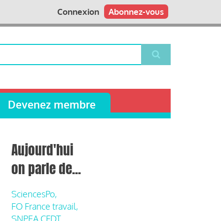
Connexion
Abonnez-vous
Devenez membre
Aujourd'hui
on parle de...
SciencesPo,
FO France travail,
SNPEA CFDT