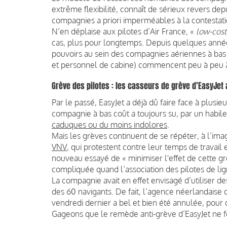
extrême flexibilité, connaît de sérieux revers d
compagnies a priori imperméables à la contestati
N’en déplaise aux pilotes d’Air France, «
low-cost
cas, plus pour longtemps. Depuis quelques année
pouvoirs au sein des compagnies aériennes à bas 
et personnel de cabine) commencent peu à peu à 
Grève des pilotes : les casseurs de grève d’EasyJet a
Par le passé, EasyJet a déjà dû faire face à plus
compagnie à bas coût a toujours su, par un habil
caduques ou du moins indolores
.
Mais les grèves continuent de se répéter, à l’im
VNV
, qui protestent contre leur temps de travail 
nouveau essayé de « minimiser l'effet de cette gr
compliquée quand l’association des pilotes de lig
La compagnie avait en effet envisagé d’utiliser de
des 60 navigants. De fait, l’agence néerlandaise
vendredi dernier a bel et bien été annulée, pour qu
Gageons que le remède anti-grève d’EasyJet ne f