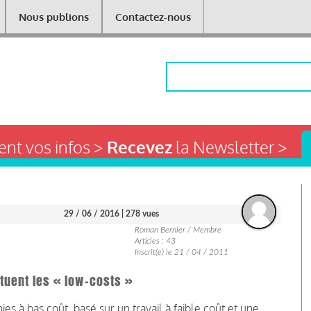
Nous publions
Contactez-nous
Rechercher
nt vos infos >
Recevez
la Newsletter >
29 / 06 / 2016
| 278 vues
Roman Bernier / Membre
Articles : 43
Inscrit(e) le 21 / 04 / 2011
 tuent les « low-costs »
à bas coût, basé sur un travail à faible coût et une