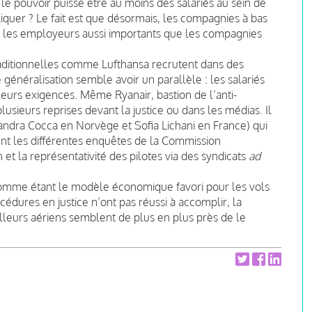
que le pouvoir puisse être au moins des salariés au sein de
quer ? Le fait est que désormais, les compagnies à bas
i les employeurs aussi importants que les compagnies
aditionnelles comme Lufthansa recrutent dans des
 généralisation semble avoir un parallèle : les salariés
eurs exigences. Même Ryanair, bastion de l’anti-
plusieurs reprises devant la justice ou dans les médias. Il
ssandra Cocca en Norvège et Sofia Lichani en France) qui
nt les différentes enquêtes de la Commission
et la représentativité des pilotes via des syndicats
ad
omme étant le modèle économique favori pour les vols
dures en justice n’ont pas réussi à accomplir, la
lleurs aériens semblent de plus en plus près de le