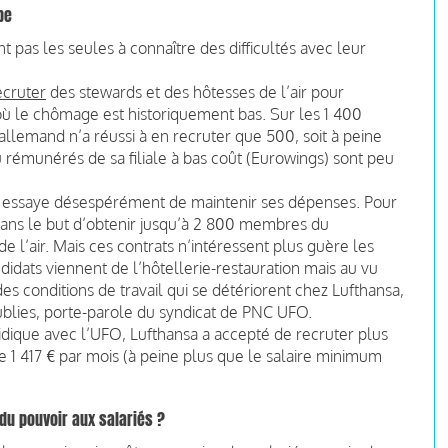
pe
 pas les seules à connaître des difficultés avec leur
ecruter
des stewards et des hôtesses de l’air pour
ù le chômage est historiquement bas. Sur les 1 400
allemand n’a réussi à en recruter que 500, soit à peine
peu rémunérés de sa filiale à bas coût (Eurowings) sont peu
e essaye désespérément de maintenir ses dépenses. Pour
 dans le but d’obtenir jusqu’à 2 800 membres du
 l’air. Mais ces contrats n’intéressent plus guère les
didats viennent de l’hôtellerie-restauration mais au vu
es conditions de travail qui se détériorent chez Lufthansa,
ublies, porte-parole du syndicat de PNC UFO.
idique avec l’UFO, Lufthansa a accepté de recruter plus
e 1 417 € par mois (à peine plus que le salaire minimum
du pouvoir aux salariés ?