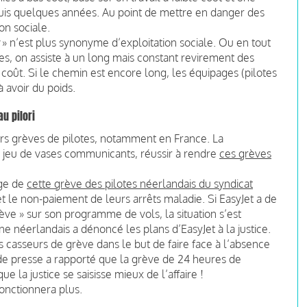
epuis quelques années. Au point de mettre en danger des
on sociale.
» n’est plus synonyme d’exploitation sociale. Ou en tout
s, on assiste à un long mais constant revirement des
coût. Si le chemin est encore long, les équipages (pilotes
avoir du poids.
u pilori
ieurs grèves de pilotes, notamment en France. La
e jeu de vases communicants, réussir à rendre
ces grèves
age de
cette grève des pilotes néerlandais du syndicat
et le non-paiement de leurs arrêts maladie. Si EasyJet a de
ève » sur son programme de vols, la situation s’est
ne néerlandais a dénoncé les plans d’EasyJet à la justice.
s casseurs de grève dans le but de faire face à l’absence
 de presse a rapporté que la grève de 24 heures de
e la justice se saisisse mieux de l’affaire !
onctionnera plus.