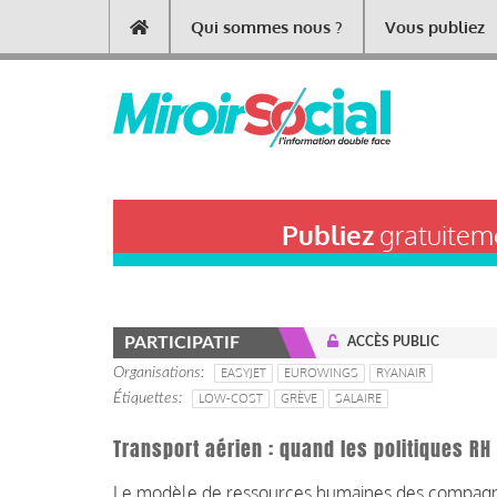
Aller
Qui sommes nous ?
Vous publiez
Main
au
contenu
navigation
principal
Publiez
gratuiteme
PARTICIPATIF
ACCÈS PUBLIC
Organisations
EASYJET
EUROWINGS
RYANAIR
Étiquettes
LOW-COST
GRÈVE
SALAIRE
Transport aérien : quand les politiques RH
Le modèle de ressources humaines des compagnies 