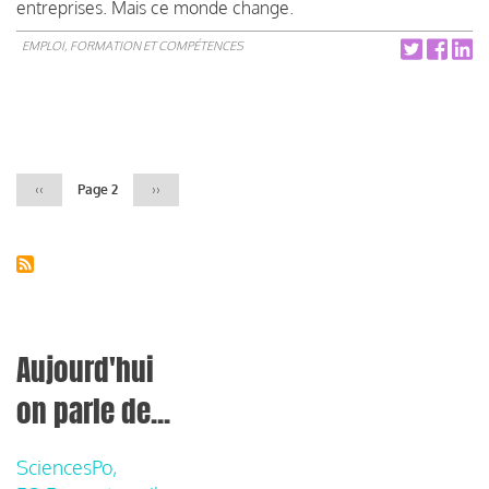
entreprises. Mais ce monde change.
EMPLOI, FORMATION ET COMPÉTENCES
Pagination
Page
‹‹
Page 2
Page
››
précédente
suivante
Aujourd'hui
on parle de...
SciencesPo,