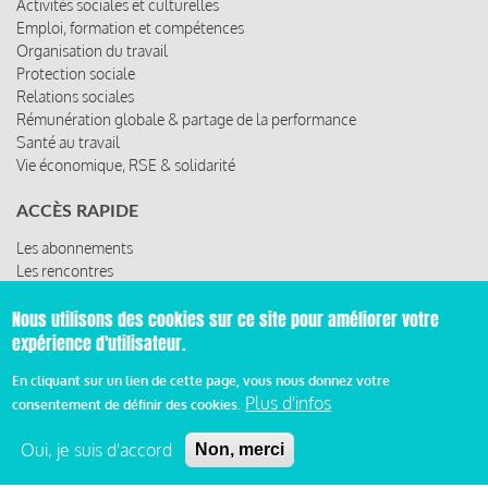
Activités sociales et culturelles
Emploi, formation et compétences
Organisation du travail
Protection sociale
Relations sociales
Rémunération globale & partage de la performance
Santé au travail
Vie économique, RSE & solidarité
ACCÈS RAPIDE
Les abonnements
Les rencontres
Les ressources
Nous utilisons des cookies sur ce site pour améliorer votre
expérience d'utilisateur.
En cliquant sur un lien de cette page, vous nous donnez votre
© 2019 Miroir Social - Réalisé par
Cafffeine
Plus d'infos
consentement de définir des cookies.
Mentions légales et condition générale d’utilisation et
Oui, je suis d'accord
Pied
Non, merci
d’abonnement