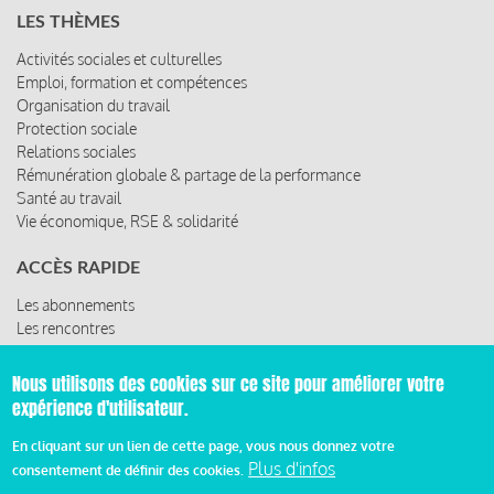
LES THÈMES
Activités sociales et culturelles
Emploi, formation et compétences
Organisation du travail
Protection sociale
Relations sociales
Rémunération globale & partage de la performance
Santé au travail
Vie économique, RSE & solidarité
ACCÈS RAPIDE
Les abonnements
Les rencontres
Les ressources
Nous utilisons des cookies sur ce site pour améliorer votre
expérience d'utilisateur.
© 2019 Miroir Social - Réalisé par
Cafffeine
En cliquant sur un lien de cette page, vous nous donnez votre
Plus d'infos
consentement de définir des cookies.