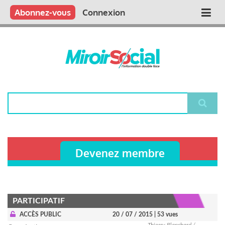
Aller
Qui sommes nous ?
Vous publiez
Nous publions
Contactez-nous
Abonnez-vous
Connexion
Main
au
contenu
navigation
principal
Rechercher
Devenez membre
PARTICIPATIF
ACCÈS PUBLIC
20 / 07 / 2015
| 53 vues
Thierry Blanchard /