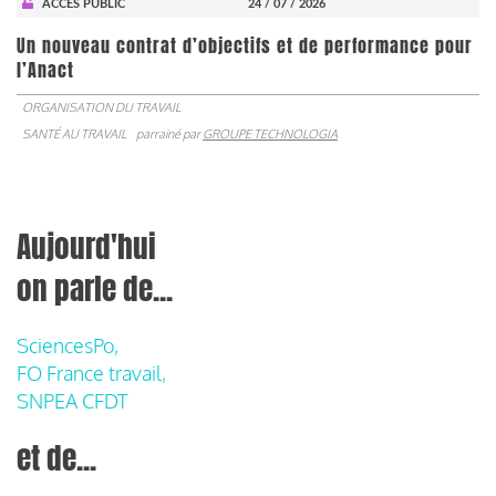
ACCÈS PUBLIC
24 / 07 / 2026
Un nouveau contrat d’objectifs et de performance pour
l’Anact
ORGANISATION DU TRAVAIL
SANTÉ AU TRAVAIL
parrainé par
GROUPE TECHNOLOGIA
Aujourd'hui
on parle de...
SciencesPo,
FO France travail,
SNPEA CFDT
et de...