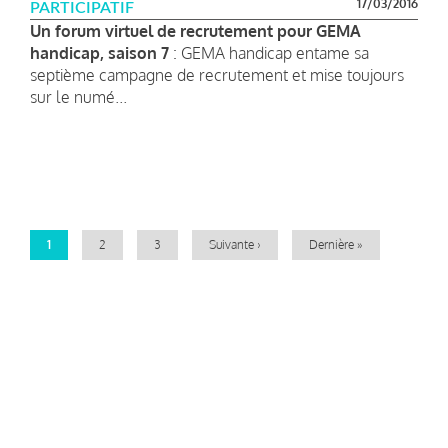
17/03/2016
PARTICIPATIF
Un forum virtuel de recrutement pour GEMA
handicap, saison 7
: GEMA handicap entame sa
septième campagne de recrutement et mise toujours
sur le numé...
Pagination
Page
1
Page
2
Page
3
Page
Suivante ›
Dernière
Dernière »
courante
suivante
page