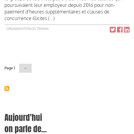
poursuivaient leur employeur depuis 2016 pour non-
paiement d’heures supplémentaires et clauses de
concurrence illicites (...)
ORGANISATION DU TRAVAIL
Pagination
Page 1
Page
››
suivante
Aujourd'hui
on parle de...