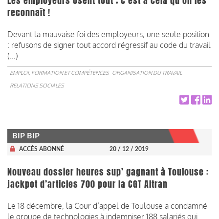
Les employeurs osent tout ; c’est à cela qu’on les
reconnaît !
Devant la mauvaise foi des employeurs, une seule position
: refusons de signer tout accord régressif au code du travail
(...)
EMPLOI, FORMATION ET COMPÉTENCES
ORGANISATION DU TRAVAIL
RELATIONS SOCIALES
BIP BIP
ACCÈS ABONNÉ
20 / 12 / 2019
Nouveau dossier heures sup’ gagnant à Toulouse :
jackpot d’articles 700 pour la CGT Altran
Le 18 décembre, la Cour d’appel de Toulouse a condamné
le groupe de technologies à indemniser 188 salariés qui