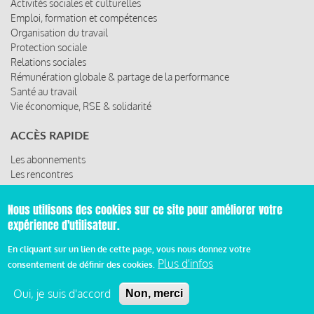
Activités sociales et culturelles
Emploi, formation et compétences
Organisation du travail
Protection sociale
Relations sociales
Rémunération globale & partage de la performance
Santé au travail
Vie économique, RSE & solidarité
ACCÈS RAPIDE
Les abonnements
Les rencontres
Les ressources
Nous utilisons des cookies sur ce site pour améliorer votre
expérience d'utilisateur.
© 2019 Miroir Social - Réalisé par
Cafffeine
En cliquant sur un lien de cette page, vous nous donnez votre
Plus d'infos
consentement de définir des cookies.
Mentions légales et condition générale d’utilisation et
Pied
d’abonnement
Oui, je suis d'accord
Non, merci