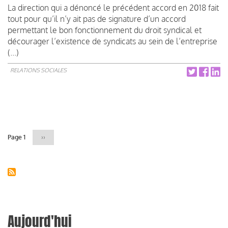
La direction qui a dénoncé le précédent accord en 2018 fait
tout pour qu’il n’y ait pas de signature d’un accord
permettant le bon fonctionnement du droit syndical et
décourager l’existence de syndicats au sein de l’entreprise
(...)
RELATIONS SOCIALES
Pagination
Page 1
Page
››
suivante
Aujourd'hui