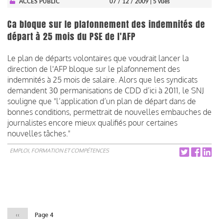
ACCÈS PUBLIC
07 / 12 / 2009
| 5 vues
Ca bloque sur le plafonnement des indemnités de
départ à 25 mois du PSE de l'AFP
Le plan de départs volontaires que voudrait lancer la
direction de l'AFP bloque sur le plafonnement des
indemnités à 25 mois de salaire. Alors que les syndicats
demandent 30 permanisations de CDD d’ici à 2011, le SNJ
souligne que "l’application d’un plan de départ dans de
bonnes conditions, permettrait de nouvelles embauches de
journalistes encore mieux qualifiés pour certaines
nouvelles tâches."
EMPLOI, FORMATION ET COMPÉTENCES
Pagination
Page
‹‹
Page 4