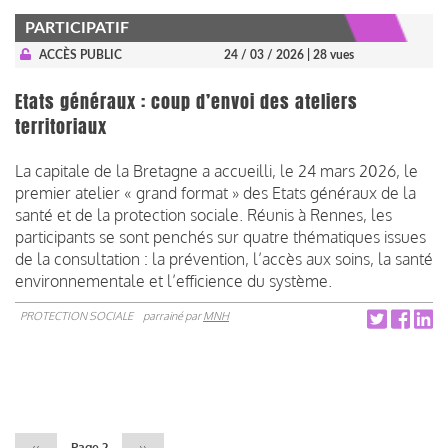
PARTICIPATIF
ACCÈS PUBLIC
24 / 03 / 2026
| 28 vues
Etats généraux : coup d’envoi des ateliers
territoriaux
La capitale de la Bretagne a accueilli, le 24 mars 2026, le
premier atelier « grand format » des Etats généraux de la
santé et de la protection sociale. Réunis à Rennes, les
participants se sont penchés sur quatre thématiques issues
de la consultation : la prévention, l’accès aux soins, la santé
environnementale et l’efficience du système.
PROTECTION SOCIALE
parrainé par
MNH
Pagination
Page
‹‹
Page 2
Page
››