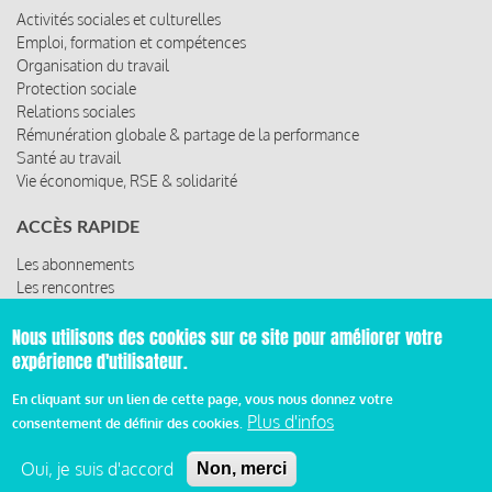
Activités sociales et culturelles
Emploi, formation et compétences
Organisation du travail
Protection sociale
Relations sociales
Rémunération globale & partage de la performance
Santé au travail
Vie économique, RSE & solidarité
ACCÈS RAPIDE
Les abonnements
Les rencontres
Les ressources
Nous utilisons des cookies sur ce site pour améliorer votre
expérience d'utilisateur.
© 2019 Miroir Social - Réalisé par
Cafffeine
En cliquant sur un lien de cette page, vous nous donnez votre
Plus d'infos
consentement de définir des cookies.
Mentions légales et condition générale d’utilisation et
Pied
Oui, je suis d'accord
Non, merci
d’abonnement