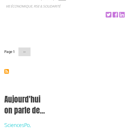
VIE ÉCONOMIQUE, RSE & SOLIDARITÉ
Pagination
Page 1
Page
››
suivante
Aujourd'hui
on parle de...
SciencesPo,