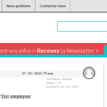
Nous publions
Contactez-nous
Rechercher
nt vos infos >
Recevez
la Newsletter >
27 / 10 / 2016
| 79 vues
Max Masse / Membre
Articles : 14
Inscrit(e) le 06 / 10 / 2012
 l'État-employeur