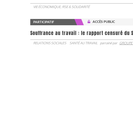
VIE ÉCONOMIQUE, RSE & SOLIDARITÉ
ACCÈS PUBLIC
PARTICIPATIF
Souffrance au travail : le rapport censuré du 
RELATIONS SOCIALES
SANTÉ AU TRAVAIL
parrainé par
GROUPE