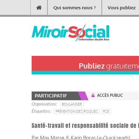
Aller
Qui sommes nous ?
Vous publiez
Main
au
contenu
navigation
principal
Publiez
gratuiteme
PARTICIPATIF
ACCÈS PUBLIC
Organisations
BOULANGER
Étiquettes
PRÉVENTION DES RISQUES
RSE
Santé-travail et responsabilité sociale de
Par Max Masse & Karin Boras (
e-Quick
reads)