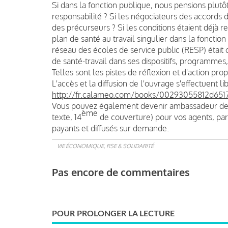
Si dans la fonction publique, nous pensions plut
responsabilité ? Si les négociateurs des accords 
des précurseurs ? Si les conditions étaient déjà 
plan de santé au travail singulier dans la fonctio
réseau des écoles de service public (RESP) était 
de santé-travail dans ses dispositifs, programmes
Telles sont les pistes de réflexion et d'action pr
L'accès et la diffusion de l'ouvrage s'effectuent li
http://fr.calameo.com/books/00293055812d651
Vous pouvez également devenir ambassadeur de n
ème
texte, 14
de couverture) pour vos agents, part
payants et diffusés sur demande.
VIE ÉCONOMIQUE, RSE & SOLIDARITÉ
Pas encore de commentaires
POUR PROLONGER LA LECTURE