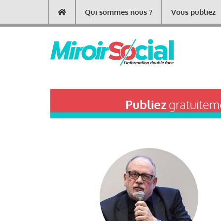
Aller
Qui sommes nous ?
Vous publiez
Main
au
contenu
navigation
principal
Publiez
gratuiteme