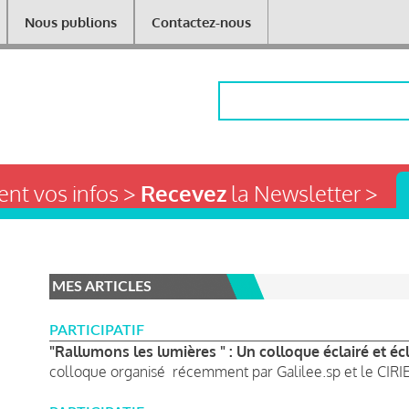
Nous publions
Contactez-nous
Rechercher
nt vos infos >
Recevez
la Newsletter >
MES ARTICLES
PARTICIPATIF
"Rallumons les lumières " : Un colloque éclairé et écl
colloque organisé récemment par Galilee.sp et le CIRIE