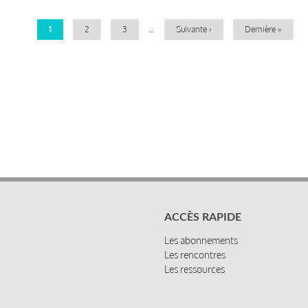
Page
1
Page
2
Page
3
…
Page
Suivante ›
Dernière
Dernière »
courante
suivante
page
ACCÈS RAPIDE
Les abonnements
Les rencontres
Les ressources