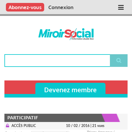
Aller
Qui sommes nous ?
Vous publiez
Nous publions
Contactez-nous
Abonnez-vous
Connexion
Main
au
contenu
navigation
principal
Rechercher
Devenez membre
PARTICIPATIF
ACCÈS PUBLIC
10 / 02 / 2016
| 21 vues
Thierry Amouroux /