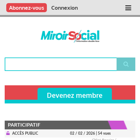
Aller
Qui sommes nous ?
Vous publiez
Nous publions
Contactez-nous
Abonnez-vous
Connexion
Main
au
contenu
navigation
principal
Rechercher
Devenez membre
PARTICIPATIF
ACCÈS PUBLIC
02 / 02 / 2026
| 54 vues
Chloé Bouvier /