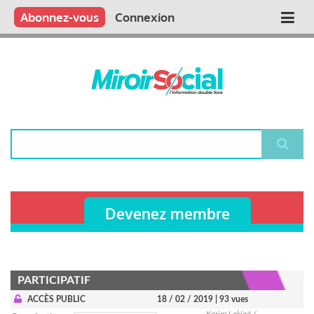
Aller
Qui sommes nous ?
Vous publiez
Nous publions
Contactez-nous
Abonnez-vous
Connexion
Main
au
contenu
navigation
principal
Rechercher
Devenez membre
PARTICIPATIF
ACCÈS PUBLIC
18 / 02 / 2019
| 93 vues
Karim Lakjaâ /