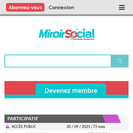
Aller
Qui sommes nous ?
Vous publiez
Nous publions
Contactez-nous
Abonnez-vous
Connexion
Main
au
contenu
navigation
principal
Rechercher
Devenez membre
PARTICIPATIF
ACCÈS PUBLIC
30 / 09 / 2025
| 73 vues
Jacky Lesueur /