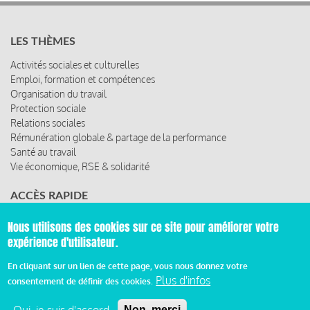
LES THÈMES
Activités sociales et culturelles
Emploi, formation et compétences
Organisation du travail
Protection sociale
Relations sociales
Rémunération globale & partage de la performance
Santé au travail
Vie économique, RSE & solidarité
ACCÈS RAPIDE
Les abonnements
Nous utilisons des cookies sur ce site pour améliorer votre
Les rencontres
expérience d'utilisateur.
Les ressources
En cliquant sur un lien de cette page, vous nous donnez votre
Plus d'infos
consentement de définir des cookies.
© 2019 Miroir Social - Réalisé par
Cafffeine
Non, merci