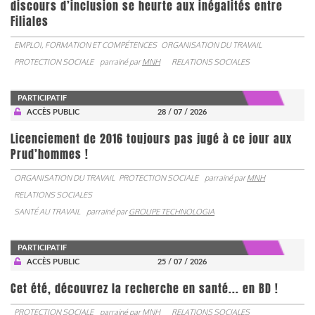
discours d’inclusion se heurte aux inégalités entre
Filiales
EMPLOI, FORMATION ET COMPÉTENCES
ORGANISATION DU TRAVAIL
PROTECTION SOCIALE
parrainé par
MNH
RELATIONS SOCIALES
PARTICIPATIF
ACCÈS PUBLIC
28 / 07 / 2026
Licenciement de 2016 toujours pas jugé à ce jour aux
Prud’hommes !
ORGANISATION DU TRAVAIL
PROTECTION SOCIALE
parrainé par
MNH
RELATIONS SOCIALES
SANTÉ AU TRAVAIL
parrainé par
GROUPE TECHNOLOGIA
PARTICIPATIF
ACCÈS PUBLIC
25 / 07 / 2026
Cet été, découvrez la recherche en santé... en BD !
PROTECTION SOCIALE
parrainé par
MNH
RELATIONS SOCIALES