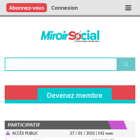
Aller
Qui sommes nous ?
Vous publiez
Nous publions
Contactez-nous
Abonnez-vous
Connexion
Main
au
contenu
navigation
principal
Rechercher
Devenez membre
PARTICIPATIF
ACCÈS PUBLIC
27 / 01 / 2025
| 142 vues
Cgt Macif UES