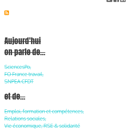
Aujourd'hui
on parle de...
SciencesPo,
FO France travail,
SNPEA CFDT
et de...
Emploi, formation et compétences,
Relations sociales,
Vie économique, RSE & solidarité