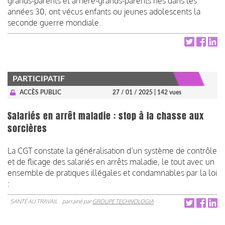
grands-parents et arrière-grands-parents nés dans les
années 30, ont vécus enfants ou jeunes adolescents la
seconde guerre mondiale.
PARTICIPATIF
ACCÈS PUBLIC
27 / 01 / 2025
| 142 vues
Salariés en arrêt maladie : stop à la chasse aux
sorcières
La CGT constate la généralisation d’un système de contrôle
et de flicage des salariés en arrêts maladie, le tout avec un
ensemble de pratiques illégales et condamnables par la loi
:
SANTÉ AU TRAVAIL
parrainé par
GROUPE TECHNOLOGIA