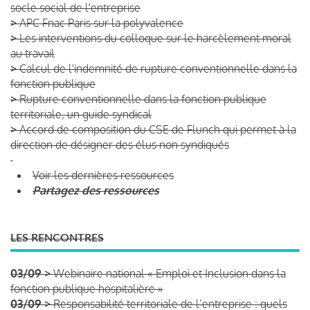
socle social de l'entreprise
>
APC Fnac Paris sur la polyvalence
>
Les interventions du colloque sur le harcèlement moral
au travail
>
Calcul de l'indemnité de rupture conventionnelle dans la
fonction publique
>
Rupture conventionnelle dans la fonction publique
territoriale, un guide syndical
>
Accord de composition du CSE de Flunch qui permet à la
direction de désigner des élus non syndiqués
Voir les dernières ressources
Partagez des ressources
LES RENCONTRES
03/09 >
Webinaire national « Emploi et Inclusion dans la
fonction publique hospitalière »
03/09 >
Responsabilité territoriale de l’entreprise : quels