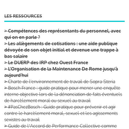
LES RESSOURCES
>
Compétences des représentants du personnel, avec
qui on en parle ?
>
Les allègements de cotisations : une aide publique
dévoyée de son objet initial et devenue une trappe à
bas salaire
>
Le DUERP des IRP chez Ouest France
>
L’Organisation de la Maintenance De Rome jusqu’à
aujourd’hui
>
Charte de l'environnement de travail de Sopra-Steria
>
Bosch France : guide pratique pour mener une enquête
interne objective lors de la dénonciation de faits éventuels
de harcèlement moral ou sexuel au travail
>
#PasChezBosch : Guide pratique pour prévenir et agir
contre le harcèlement moral, sexuel et les agissements
sexistes au travail
>
Guide de lʼAccord de Performance Collective comme