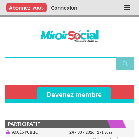
Aller
Qui sommes nous ?
Vous publiez
Nous publions
Contactez-nous
Abonnez-vous
Connexion
Main
au
contenu
navigation
principal
Rechercher
Devenez membre
PARTICIPATIF
ACCÈS PUBLIC
24 / 03 / 2026
| 271 vues
SNB/ CFE-CGC /