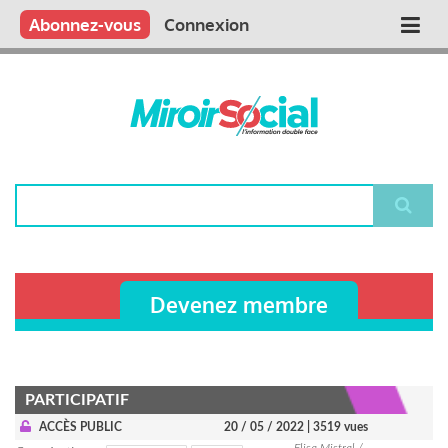
Aller
Qui sommes nous ?
Vous publiez
Nous publions
Contactez-nous
Abonnez-vous
Connexion
Main
au
contenu
navigation
principal
Rechercher
Devenez membre
PARTICIPATIF
ACCÈS PUBLIC
20 / 05 / 2022
| 3519 vues
Elisa Mistral /